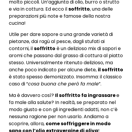
molto piccoli. Un’aggiunta di olio, burro o strutto
e via in cottura. Ed ecco il
soffritto
, una delle
preparazioni più note e famose della nostra
cucina!
Utile per dare sapore a una grande varietà di
pietanze, dai ragù al pesce, dagli stufati ai
contorni, il
soffritto
è un delizioso mix di sapori e
aromi che passano dal grasso di cottura al piatto
stesso. Universalmente ritenuto delizioso, ma
anche poco indicato per alcune diete,
il soffritto
è stato spesso demonizzato. Insomma: il classico
caso di “
cosa buona che però fa male
”.
Ma è davvero così?
Il soffritto fa ingrassare
e
fa male alla salute? In realtà, se preparato nel
modo giusto e con gli ingredienti adatti, non c’è
nessuna ragione per non usarlo. Andiamo a
scoprire, allora,
come soffriggere in modo
sano con l’olio extravergine di oliva
!