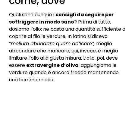
come, dove
Quali sono dunque i
consigli da seguire per
soffriggere in modo sano
? Prima di tutto,
dosiamo l’olio: ne basta una quantità sufficiente a
coprire al filo le verdure. In latino si diceva
“
melium abundare quam deficere”,
meglio
abbondare che mancare; qui, invece, è meglio
limitare l’olio alla giusta misura. L’olio, poi, deve
essere
extravergine d’oliva
: aggiungiamo le
verdure quando è ancora freddo mantenendo
una fiamma media.
La dritta in più? Aggiungere acqua all’olio: si tratta
di un trucco utile per non far scaldare troppo la
miscela oltre i 100°, in modo che l’olio non si
degradi. Un altro consiglio utile è girare sempre le
verdure con un cucchiaio di legno e usare un
coperchio: in questo modo l’umidità presente
eviterà di far attaccare
il soffritto
.