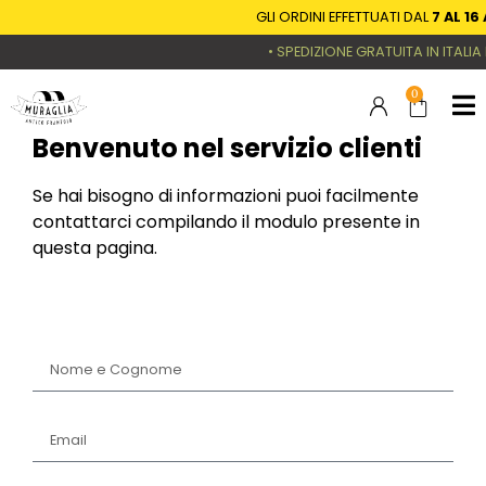
GLI ORDINI EFFETTUATI DAL
7 AL 1
• SPEDIZIONE GRATUITA IN ITALIA P
0
Benvenuto nel servizio clienti
Se hai bisogno di informazioni puoi facilmente
contattarci compilando il modulo presente in
questa pagina.