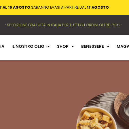
7 AL 16 AGOSTO
SARANNO EVASI A PARTIRE DAL
17 AGOSTO
• SPEDIZIONE GRATUITA IN ITALIA PER TUTTI GLI ORDINI OLTRE I 70€ •
IA
IL NOSTRO OLIO
SHOP
BENESSERE
MAGA