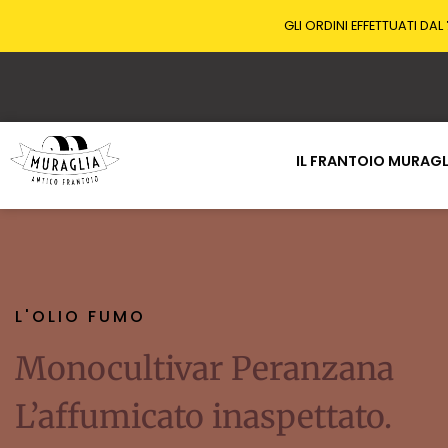
GLI ORDINI EFFETTUATI DAL
IL FRANTOIO MURAGL
L'OLIO FUMO
Monocultivar Peranzana
L’affumicato inaspettato.