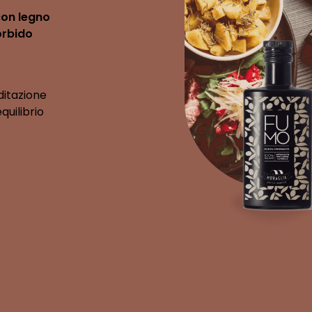
con legno
orbido
ditazione
quilibrio