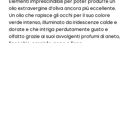
Elementi imprescindibili per poter produrre un
olio extravergine d’oliva ancora più eccellente.
Un olio che rapisce gli occhi per il suo colore
verde intenso, illuminato da iridescenze calde e
dorate e che intriga perdutamente gusto e
olfatto grazie ai suoi avvolgenti profumi di aneto,
finocchio, carciofo, pepe e fieno.
Un Olio Extra Vergine equilibrato con una
caratteristica unica: una produzione limitatissima
e pregiata che segna i confini di questo nuovo
terroir di eccellenza firmato Frantoio Muraglia.