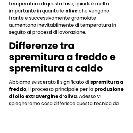
temperatura di questa fase, quindi, è molto
importante in quanto le
olive
che vengono
frante e successivamente gramolate
aumentano inevitabilmente di temperatura in
seguito ai processi di lavorazione.
Differenze tra
spremitura a freddo e
spremitura a caldo
Abbiamo sviscerato il significato di
spremitura a
freddo
, il processo principale per la
produzione
di olio extravergine d’oliva
. Adesso vi
spiegheremo cosa differisce questa tecnica da
quelle più moderne a caldo, scoprirete così che
nel rinunciarvi si perdono non solo le antiche
tradizione fatte di gesti, storie e culture, ma
anche caratteristiche importantissime del frutto