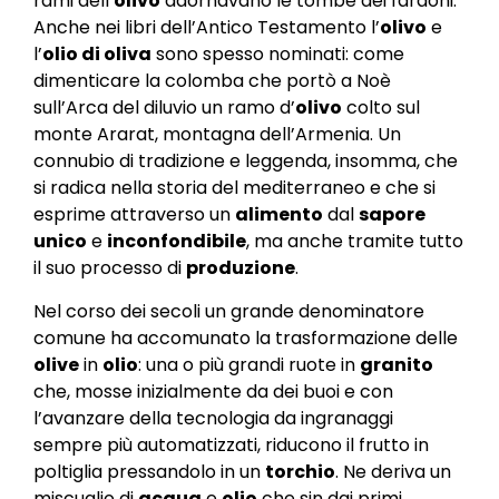
rami dell’
olivo
adornavano le tombe dei faraoni.
Anche nei libri dell’Antico Testamento l’
olivo
e
l’
olio di oliva
sono spesso nominati: come
dimenticare la colomba che portò a Noè
sull’Arca del diluvio un ramo d’
olivo
colto sul
monte Ararat, montagna dell’Armenia. Un
connubio di tradizione e leggenda, insomma, che
si radica nella storia del mediterraneo e che si
esprime attraverso un
alimento
dal
sapore
unico
e
inconfondibile
, ma anche tramite tutto
il suo processo di
produzione
.
Nel corso dei secoli un grande denominatore
comune ha accomunato la trasformazione delle
olive
in
olio
: una o più grandi ruote in
granito
che, mosse inizialmente da dei buoi e con
l’avanzare della tecnologia da ingranaggi
sempre più automatizzati, riducono il frutto in
poltiglia pressandolo in un
torchio
. Ne deriva un
miscuglio di
acqua
e
olio
che sin dai primi