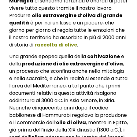
Muraglia
ci sentiamo fortunati e onorati di poter
vivere tutto questo tramite il nostro lavoro.
Produrre
olio extravergine d’oliva di grande
qualità
è per noi un lusso e un piacere, che
giorno per giorno ci regala tutte le emozioni che
il nostro territorio ha assorbito in più di 2000 anni
di storia di
raccolta di olive
.
Una grande epopea quella della
coltivazione
e
della
produzione di olio extravergine d’oliva
,
un processo che sconfina anche nella mitologia
e nella sacralità, e che in realtà si estende a tutta
l’area del Mediterraneo, a tal punto che i primi
documenti relativi a questa attività risalgono
addirittura al 3000 a.C. in Asia Minore, in Siria.
Neanche cinquecento anni dopo il codice
babilonese di Hammurabi regolava la produzione
e il commercio dell’
olio di oliva
, mentre in Egitto,
già prima dell’inizio della XIX dinastia (1300 a.C.), i