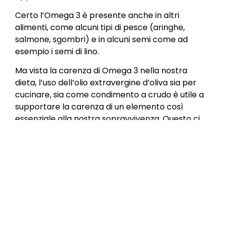
Certo l’Omega 3 è presente anche in altri
alimenti, come alcuni tipi di pesce (aringhe,
salmone, sgombri) e in alcuni semi come ad
esempio i semi di lino.
Ma vista la carenza di Omega 3 nella nostra
dieta, l’uso dell’olio extravergine d’oliva sia per
cucinare, sia come condimento a crudo è utile a
supportare la carenza di un elemento così
essenziale alla nostra sopravvivenza. Questo ci
evita di dover prendere integratori appositi (che
comunque vanno assunti sempre sotto controllo
medico), ma di sopperire alla carenza di Omega
3 con un’alimentazione adeguata.
Naturalmente se si usa l’olio extravergine d’oliva
per cucinare bisogna stare molto attenti a non
scaldarlo troppo e troppo a lungo, perché
questo può provocare una perdita totale delle