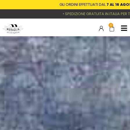
GLI ORDINI EFFETTUATI DAL
7 AL 16 AGOSTO
SARA
• SPEDIZIONE GRATUITA IN ITALIA PER TUTTI GLI 
0