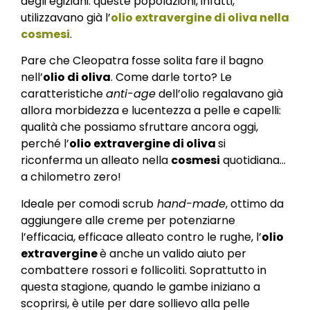
degli egiziani: queste popolazioni, infatti,
utilizzavano già l’
olio extravergine di oliva nella
cosmesi
.
Pare che Cleopatra fosse solita fare il bagno
nell’
olio di oliva
. Come darle torto? Le
caratteristiche
anti-age
dell’olio regalavano già
allora morbidezza e lucentezza a pelle e capelli:
qualità che possiamo sfruttare ancora oggi,
perché l’
olio extravergine di oliva
si
riconferma un alleato nella
cosmesi
quotidiana…
a chilometro zero!
Ideale per comodi scrub
hand-made
, ottimo da
aggiungere alle creme per potenziarne
l’efficacia, efficace alleato contro le rughe, l’
olio
extravergine
è anche un valido aiuto per
combattere rossori e follicoliti. Soprattutto in
questa stagione, quando le gambe iniziano a
scoprirsi, è utile per dare sollievo alla pelle