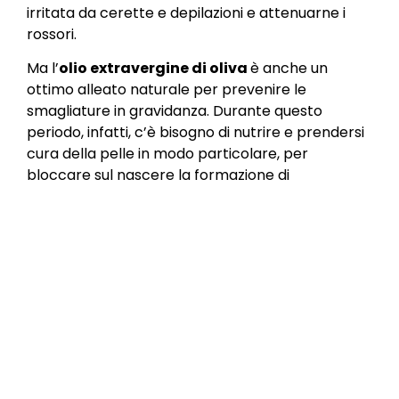
irritata da cerette e depilazioni e attenuarne i
rossori.
Ma l’
olio extravergine di oliva
è anche un
ottimo alleato naturale per prevenire le
smagliature in gravidanza. Durante questo
periodo, infatti, c’è bisogno di nutrire e prendersi
cura della pelle in modo particolare, per
bloccare sul nascere la formazione di
smagliature, usando i prodotti più naturali
possibili per la
cosmesi
. E cosa c’è di più naturale
dell’
olio extravergine di oliva
?
Olio extravergine di
oliva: un toccasana per
proteggere la pelle in
estate