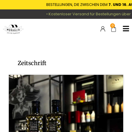
BESTELLUNGEN, DIE ZWISCHEN DEM
7. UND 16. AUGUST
EING
• Kostenloser Versand für Bestellungen über 150 € in Deu
0
Zeitschrift