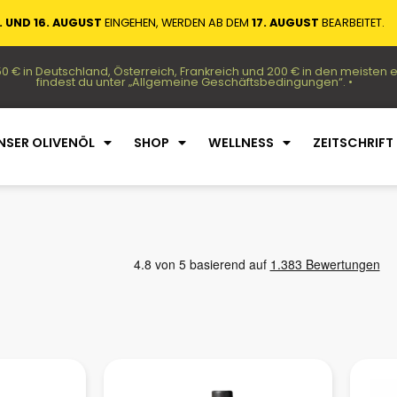
. UND 16. AUGUST
EINGEHEN, WERDEN AB DEM
17. AUGUST
BEARBEITET.
50 € in Deutschland, Österreich, Frankreich und 200 € in den meiste
findest du unter „Allgemeine Geschäftsbedingungen“. •
NSER OLIVENÖL
SHOP
WELLNESS
ZEITSCHRIFT