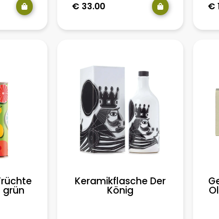
€
33.00
€
Früchte
Keramikflasche Der
Ge
 grün
König
Ol