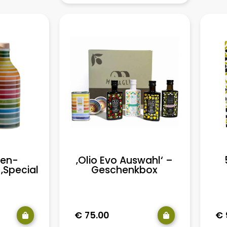
‚Olio Evo Auswahl‘ –
en-
Geschenkbox
‚Special
€
75.00
€