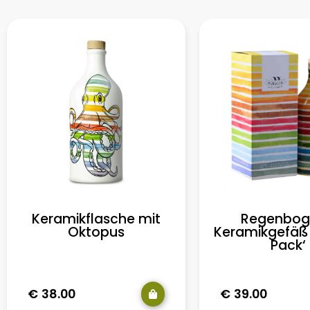
Keramikflasche mit
Regenbog
Oktopus
Keramikgefäß 
Pack‘
€
38.00
€
39.00