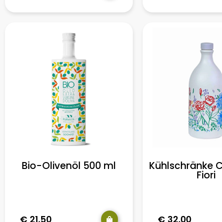
Bio-Olivenöl 500 ml
Kühlschränke 
Fiori
€
21.50
€
32.00