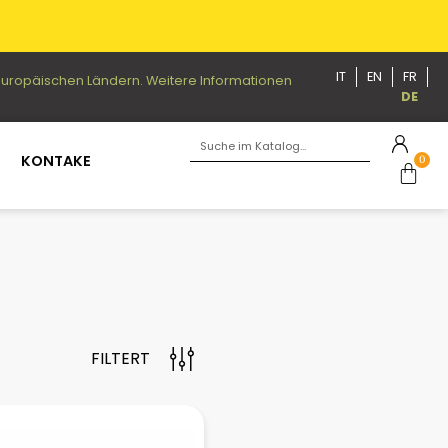
IT
EN
FR
n europäischen Ländern. Weitere Informationen
DE
KONTAKE
0
FILTERT