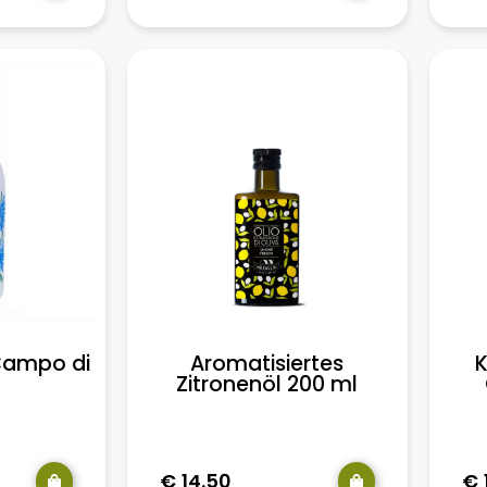
Campo di
Aromatisiertes
K
Zitronenöl 200 ml
€
14.50
€