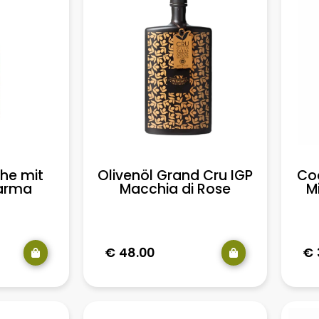
he mit
Coo
Olivenöl Grand Cru IGP
Parma
M
Macchia di Rose
€
€
48.00