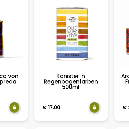
ico von
Kanister in
Ar
Apreda
Regenbogenfarben
F
500ml
€
17.00
€