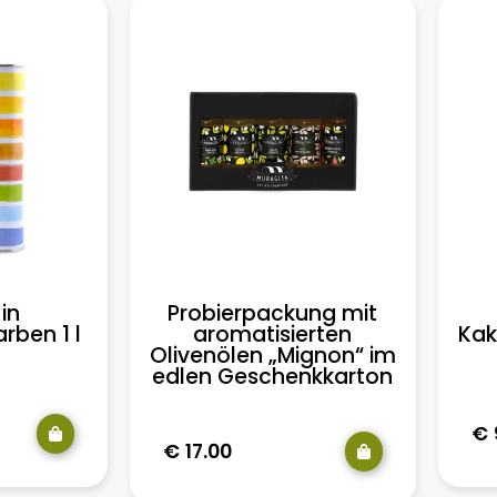
in
Probierpackung mit
ben 1 l
aromatisierten
Kak
Olivenölen „Mignon“ im
edlen Geschenkkarton
€
€
17.00