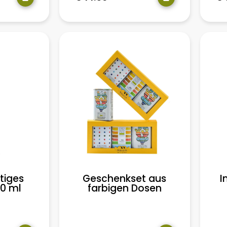
htiges
Geschenkset aus
I
50 ml
farbigen Dosen