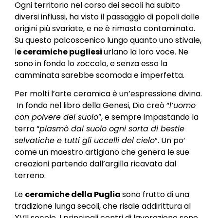
Ogni territorio nel corso dei secoli ha subito
diversi influssi, ha visto il passaggio di popoli dalle
origini più svariate, e ne è rimasto contaminato.
Su questo palcoscenico lungo quanto uno stivale,
l
e ceramiche pugliesi
urlano la loro voce. Ne
sono in fondo lo zoccolo, e senza esso la
camminata sarebbe scomoda e imperfetta.
Per molti l’arte ceramica è un’espressione divina.
In fondo nel libro della Genesi, Dio creò “
l’uomo
con polvere del suolo
”, e sempre impastando la
terra “
plasmò dal suolo ogni sorta di bestie
selvatiche e tutti gli uccelli del cielo
”. Un po’
come un maestro artigiano che genera le sue
creazioni partendo dall’argilla ricavata dal
terreno.
Le
ceramiche della Puglia
sono frutto di una
tradizione lunga secoli, che risale addirittura al
XVII secolo. I principali centri di lavorazione sono