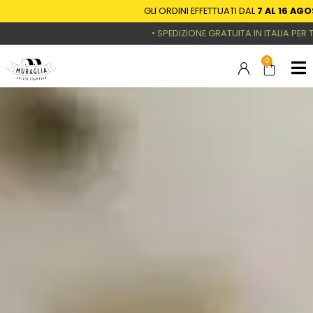
GLI ORDINI EFFETTUATI DAL
7 AL 16 AGOSTO
SAR
• SPEDIZIONE GRATUITA IN ITALIA PER TUTTI GLI
0