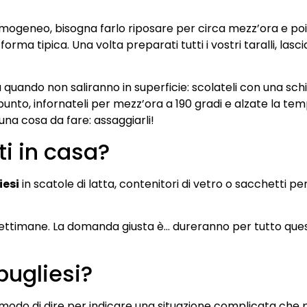
e omogeneo, bisogna farlo riposare per circa mezz’ora e poi r
orma tipica. Una volta preparati tutti i vostri taralli, lasci
 a quando non saliranno in superficie: scolateli con una sc
punto, infornateli per mezz’ora a 190 gradi e alzate la te
 una cosa da fare: assaggiarli!
ti in casa?
iesi
in scatole di latta, contenitori di vetro o sacchetti per
 settimane. La domanda giusta è… dureranno per tutto q
pugliesi?
n modo di dire per indicare una situazione complicata che 