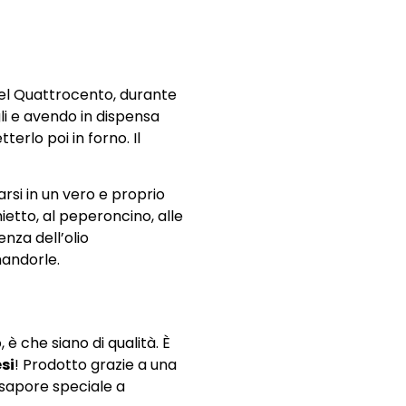
 nel Quattrocento, durante
li e avendo in dispensa
erlo poi in forno. Il
rsi in un vero e proprio
hietto, al peperoncino, alle
nza dell’olio
mandorle.
 è che siano di qualità. È
si
! Prodotto grazie a una
 sapore speciale a