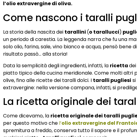
l’olio extravergine di oliva.
Come nascono i taralli pugl
La storia della nascita dei
tarallini
(
o tarallucci
)
pugli
un periodo di carestia. La leggenda narra che fu una ma
solo olio, farina, sale, vino bianco e acqua, pensò bene d
risultato passò… alla storia!
Data la semplicità degli ingredienti, infatti, la
ricetta
de
piatto tipico della cucina meridionale. Come molti altri p
olive, fino alle ricette dei taralli dolci. I
taralli pugliesi
si
extravergine: nella versione campana, infatti, si predili
La ricetta originale dei taral
Come dicevamo, la
ricetta originale dei taralli pugli
per questo motivo che
l’
olio extravergine del Franto
spremitura a freddo, conserva tutto il sapore e il prof