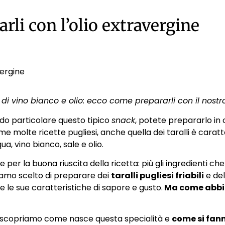
arli con l’olio extravergine
vergine
zzo di vino bianco e olio: ecco come prepararli con il nostr
odo particolare questo tipico
snack
, potete prepararlo in
 molte ricette pugliesi, anche quella dei taralli è caratt
qua, vino bianco, sale e olio.
 per la buona riuscita della ricetta: più gli ingredienti c
bbiamo scelto di preparare dei
taralli pugliesi friabili
e del
 e le sue caratteristiche di sapore e gusto.
Ma come abbina
o: scopriamo come nasce questa specialità e
come si fanno