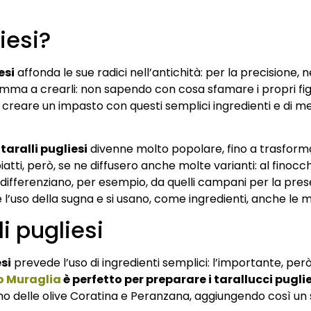
iesi?
esi
affonda le sue radici nell’antichità: per la precisione,
mma a crearli: non sapendo con cosa sfamare i propri fig
i creare un impasto con questi semplici ingredienti e di mett
i
taralli pugliesi
divenne molto popolare, fino a trasforma
iatti, però, se ne diffusero anche molte varianti: al finocc
 differenziano, per esempio, da quelli campani per la prese
ge l’uso della sugna e si usano, come ingredienti, anche le 
li pugliesi
esi
prevede l’uso di ingredienti semplici: l’importante, però,
io Muraglia
è perfetto per preparare i tarallucci puglie
umo delle olive Coratina e Peranzana, aggiungendo così un