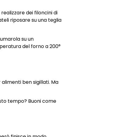
ealizzare dei filoncini di
ateli riposare su una teglia
hiumarola su un
mperatura del forno a 200°
 alimenti ben sigillati. Ma
uesto tempo? Buoni come
però finisce in modo