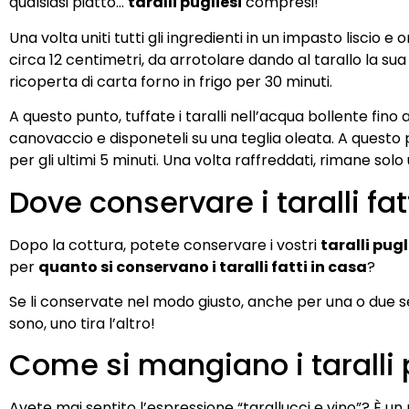
qualsiasi piatto…
taralli pugliesi
compresi!
Una volta uniti tutti gli ingredienti in un impasto liscio 
circa 12 centimetri, da arrotolare dando al tarallo la sua f
ricoperta di carta forno in frigo per 30 minuti.
A questo punto, tuffate i taralli nell’acqua bollente fino
canovaccio e disponeteli su una teglia oleata. A questo 
per gli ultimi 5 minuti. Una volta raffreddati, rimane solo
Dove conservare i taralli fat
Dopo la cottura, potete conservare i vostri
taralli pugl
per
quanto si conservano i taralli fatti in casa
?
Se li conservate nel modo giusto, anche per una o due
sono, uno tira l’altro!
Come si mangiano i taralli 
Avete mai sentito l’espressione “tarallucci e vino”? È u