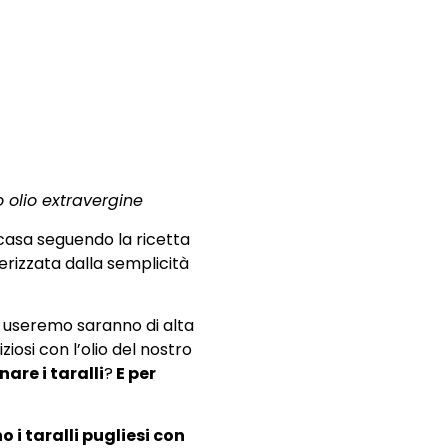
o olio extravergine
 casa seguendo la ricetta
erizzata dalla semplicità
he useremo saranno di alta
iziosi con l’olio del nostro
re i taralli
?
E per
 i taralli pugliesi con