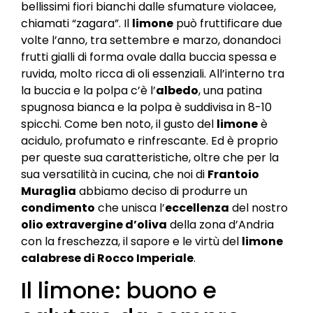
bellissimi fiori bianchi dalle sfumature violacee,
chiamati “zagara”. Il
limone
può fruttificare due
volte l’anno, tra settembre e marzo, donandoci
frutti gialli di forma ovale dalla buccia spessa e
ruvida, molto ricca di oli essenziali. All’interno tra
la buccia e la polpa c’è l’
albedo
, una patina
spugnosa bianca e la polpa è suddivisa in 8-10
spicchi. Come ben noto, il gusto del
limone
è
acidulo, profumato e rinfrescante. Ed è proprio
per queste sua caratteristiche, oltre che per la
sua versatilità in cucina, che noi di
Frantoio
Muraglia
abbiamo deciso di produrre un
condimento
che unisca l’
eccellenza
del nostro
olio extravergine d’oliva
della zona d’Andria
con la freschezza, il sapore e le virtù del
limone
calabrese di Rocco Imperiale
.
Il limone: buono e