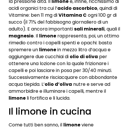
la pressione alta. Il
limone
è, infine, ricchissimo di
acidi organici tra cui l’
acido ascorbico
, quindi di
Vitamine: ben 11 mg di
Vitamina C
ogni 100 gr di
succo (il 71% del fabbisogno giornaliero di un
adulto). E ancora importanti
sali minerali
, quali il
magnesio
. Il
limone
rappresenta, poi, un ottimo
rimedio contro i capelli spenti e opachi: basta
spremere un
limone
in mezzo litro d’acqua e
aggiungere due cucchiai di
olio di oliva
per
ottenere una lozione con la quale frizionare i
capelli e poi lasciare in posa per 30/40 minuti.
Successivamente risciacquare con abbondante
acqua tiepida. L’
olio d’oliva
nutre e serve ad
ammorbidire e illuminare i capelli, mentre il
limone
li fortifica e li lucida.
Il limone in cucina
Come tutti ben sanno, il
limone
viene