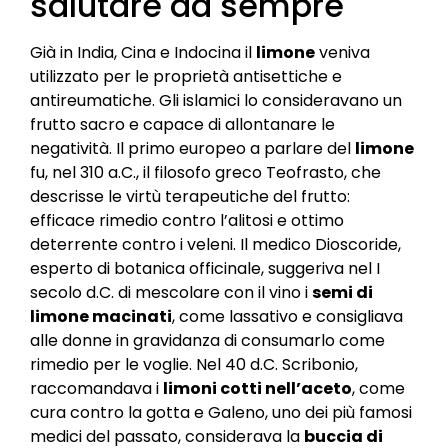
salutare da sempre
Già in India, Cina e Indocina il
limone
veniva
utilizzato per le proprietà antisettiche e
antireumatiche. Gli islamici lo consideravano un
frutto sacro e capace di allontanare le
negatività. Il primo europeo a parlare del
limone
fu, nel 310 a.C., il filosofo greco Teofrasto, che
descrisse le virtù terapeutiche del frutto:
efficace rimedio contro l’alitosi e ottimo
deterrente contro i veleni. Il medico Dioscoride,
esperto di botanica officinale, suggeriva nel I
secolo d.C. di mescolare con il vino i
semi di
limone macinati
, come lassativo e consigliava
alle donne in gravidanza di consumarlo come
rimedio per le voglie. Nel 40 d.C. Scribonio,
raccomandava i
limoni cotti nell’aceto
, come
cura contro la gotta e Galeno, uno dei più famosi
medici del passato, considerava la
buccia di