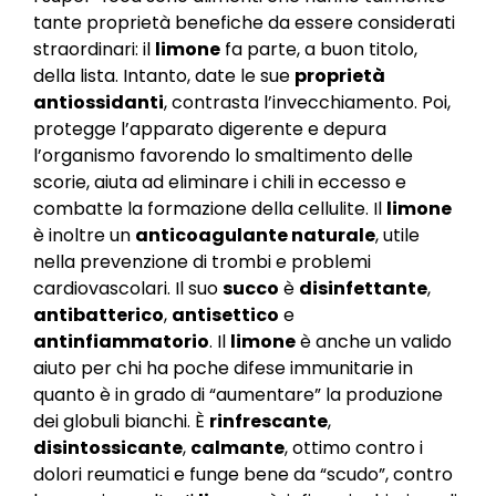
tante proprietà benefiche da essere considerati
straordinari: il
limone
fa parte, a buon titolo,
della lista. Intanto, date le sue
proprietà
antiossidanti
, contrasta l’invecchiamento. Poi,
protegge l’apparato digerente e depura
l’organismo favorendo lo smaltimento delle
scorie, aiuta ad eliminare i chili in eccesso e
combatte la formazione della cellulite. Il
limone
è inoltre un
anticoagulante naturale
, utile
nella prevenzione di trombi e problemi
cardiovascolari. Il suo
succo
è
disinfettante
,
antibatterico
,
antisettico
e
antinfiammatorio
. Il
limone
è anche un valido
aiuto per chi ha poche difese immunitarie in
quanto è in grado di “aumentare” la produzione
dei globuli bianchi. È
rinfrescante
,
disintossicante
,
calmante
, ottimo contro i
dolori reumatici e funge bene da “scudo”, contro