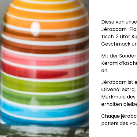
Diese von unse
Jéroboam-Flas
Tisch. 3 Liter 
Geschmack uns
Mit der Sonder
Keramikflasch
an.
Jéroboam ist e
Olivenöl extra
Merkmale des 
erhalten bleib
Chaque jéroboa
potiers des Po