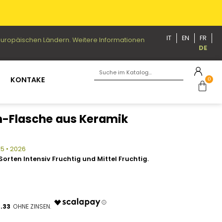
IT
EN
FR
n europäischen Ländern. Weitere Informationen
DE
KONTAKE
0
-Flasche aus Keramik
25 • 2026
 Sorten Intensiv Fruchtig und Mittel Fruchtig.
.33