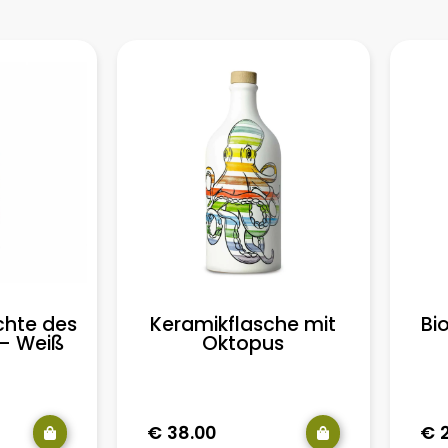
chte des
Keramikflasche mit
Bi
 – Weiß
Oktopus
€
38.00
€