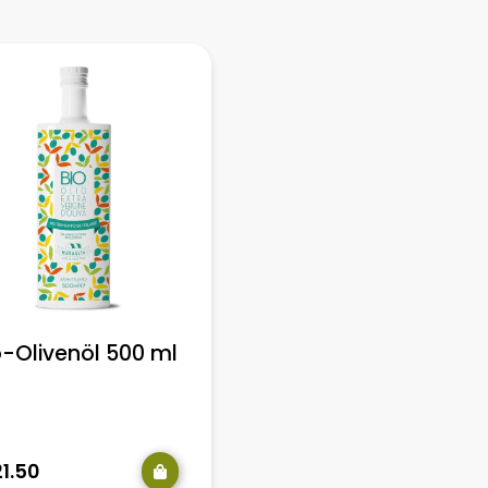
o-Olivenöl 500 ml
Keramikgefäß
Fondazione Rava
21.50
€
20.00