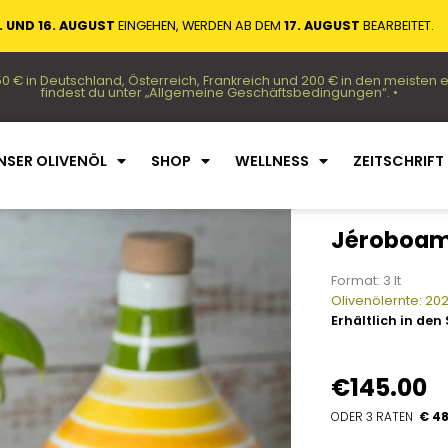
. UND 16. AUGUST
EINGEHEN, WERDEN AB DEM
17. AUGUST
BEARBEITET.
50 € in Deutschland, Österreich, Frankreich und 200 € in den meiste
findest du unter „Allgemeine Geschäftsbedingungen“. •
NSER OLIVENÖL
SHOP
WELLNESS
ZEITSCHRIFT
Jéroboam
Format: 3 lt
Olivenölernte: 20
Erhältlich in den
€145.00
€ 48