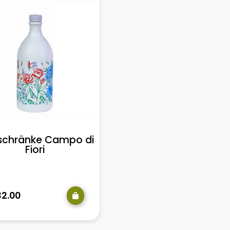
schränke Campo di
Geschenkpaket Orci
Fiori
Design
32.00
€
120.00