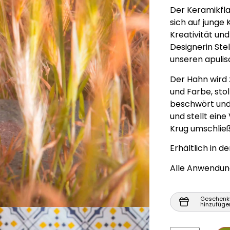
Der Keramikfla
sich auf junge
Kreativität und
Designerin Stel
unseren apulis
Der Hahn wird z
und Farbe, sto
beschwört und
und stellt ein
Krug umschließ
Erhältlich in d
Alle Anwendung
Geschenk
hinzufüge