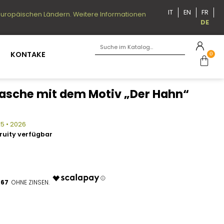
IT
EN
FR
n europäischen Ländern. Weitere Informationen
DE
KONTAKE
0
asche mit dem Motiv „Der Hahn“
25 • 2026
Fruity verfügbar
.67