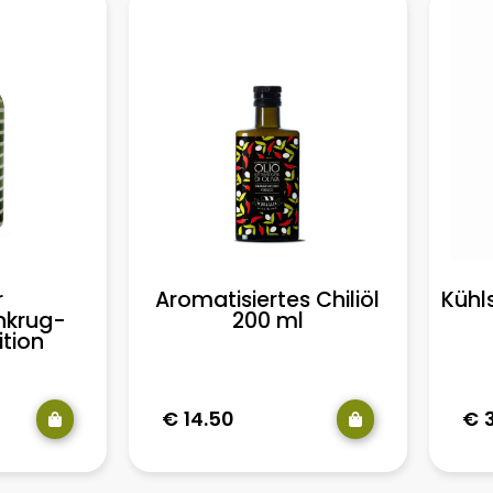
r
Aromatisiertes Chiliöl
Kühl
nkrug-
200 ml
ition
€
14.50
€