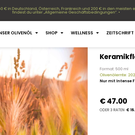
50 € in Deutschland, Österreich, Frankreich und 200 € in den meiste
findest du unter „Allgemeine Geschäftsbedingungen“. •
NSER OLIVENÖL
SHOP
WELLNESS
ZEITSCHRIFT
Keramikfl
Format: 500 ml
Olivenölernte: 20
Nur mit Intense 
€
47.00
€ 15