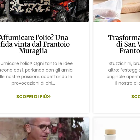
Affumicare l’olio? Una
Trasforma 
sfida vinta dal Frantoio
di San 
Muraglia
Franto
fumicare l’olio? Ogni tanto le idee
Stuzzichini, b
scono così, parlando con gli amici
altro: festegg
lle nostre passioni, accettando le
originale aperi
provocazioni di chi...
il nostro ol
SCOPRI DI PIÙ
SCO