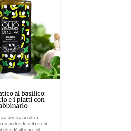
tico al basilico:
o e i piatti con
 abbinarlo
nza dentro un’altra
amo parlando del mix di
i che dà vita agli oli