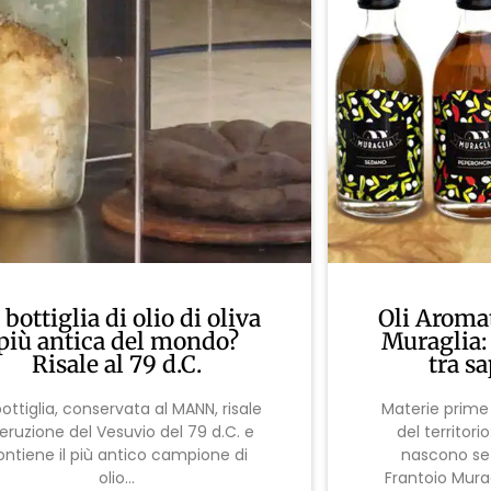
 bottiglia di olio di oliva
Oli Aromat
più antica del mondo?
Muraglia:
Risale al 79 d.C.
tra sa
bottiglia, conservata al MANN, risale
Materie prime 
l’eruzione del Vesuvio del 79 d.C. e
del territor
ontiene il più antico campione di
nascono set
olio...
Frantoio Muragl