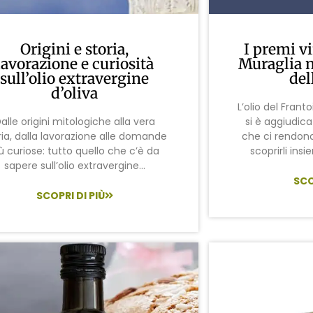
Origini e storia,
I premi vi
lavorazione e curiosità
Muraglia ne
sull’olio extravergine
del
d’oliva
L’olio del Frant
alle origini mitologiche alla vera
si è aggiudica
ria, dalla lavorazione alle domande
che ci rendono
ù curiose: tutto quello che c’è da
scoprirli ins
sapere sull’olio extravergine...
SCO
SCOPRI DI PIÙ