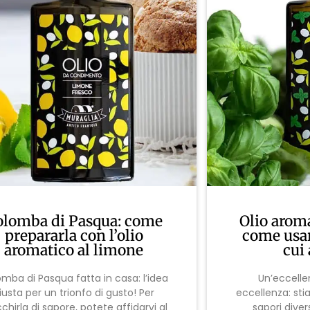
olomba di Pasqua: come
Olio aroma
prepararla con l’olio
come usarl
aromatico al limone
cui
mba di Pasqua fatta in casa: l’idea
Un’eccelle
iusta per un trionfo di gusto! Per
eccellenza: sti
cchirla di sapore, potete affidarvi al
sapori divers