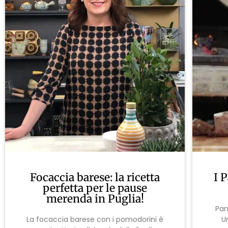
Focaccia barese: la ricetta
I 
perfetta per le pause
merenda in Puglia!
Pan
La focaccia barese con i pomodorini è
U