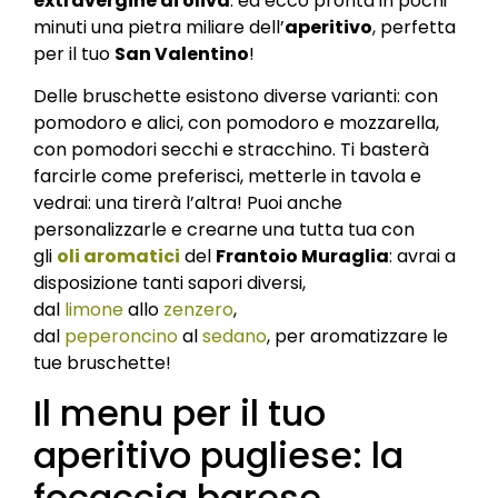
extravergine di oliva
: ed ecco pronta in pochi
minuti una pietra miliare dell’
aperitivo
, perfetta
per il tuo
San Valentino
!
Delle bruschette esistono diverse varianti: con
pomodoro e alici, con pomodoro e mozzarella,
con pomodori secchi e stracchino. Ti basterà
farcirle come preferisci, metterle in tavola e
vedrai: una tirerà l’altra! Puoi anche
personalizzarle e crearne una tutta tua con
gli
oli aromatici
del
Frantoio Muraglia
: avrai a
disposizione tanti sapori diversi,
dal
limone
allo
zenzero
,
dal
peperoncino
al
sedano
, per aromatizzare le
tue bruschette!
Il menu per il tuo
aperitivo pugliese: la
focaccia barese