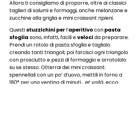
Allora ti consigliamo di proporre, oltre ai classici
taglieri di salumi e formaggi, anche melanzane e
zucchine alla griglia e mini croissant ripieni.
Questi
stuzzichini per
l’
aperitivo
con
pasta
sfoglia
sono, infatti, facili e
veloci
da preparare.
Prendi un rotolo di pasta sfoglia e taglialo
creando tanti triangoli; poi farcisci ogni triangolo
con prosciutto e pezzi di formaggio e arrotolalo
su se stesso. Otterrai dei mini croissant:
spennellali con un po’ d’uovo, mettili in forno a
180° per una ventina di minuti…
et voilà
, ecco
pronti degli
stuzzichini veloci per
il
tuo
aperitivo
di
San Valentino
!
Hai poco tempo?
Proponi un aperitivo con
degustazione di oli