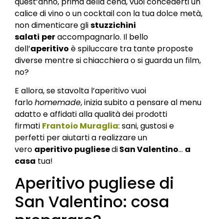
quest’anno, prima della cena, vuoi concederti un
calice di vino o un cocktail con la tua dolce metà,
non dimenticare gli
stuzzichini
salati
per
accompagnarlo. Il bello
dell’
aperitivo
è spiluccare tra tante proposte
diverse mentre si chiacchiera o si guarda un film,
no?
E allora, se stavolta l’aperitivo vuoi
farlo
homemade
, inizia subito a pensare al menu
adatto e affidati alla qualità dei prodotti
firmati
Frantoio Muraglia
: sani, gustosi e
perfetti per aiutarti a realizzare un
vero
aperitivo pugliese
di
San Valentino
…
a
casa
tua!
Aperitivo pugliese di
San Valentino: cosa