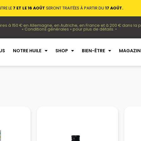
TRE LE
7 ET LE 16 AOÛT
SERONT TRAITÉES À PARTIR DU
17 AOÛT.
res à 150 € en Allemagne, en Autriche, en France et à 200 € dans la 
« Conditions générales » pour plus de détails. •
US
NOTRE HUILE
SHOP
BIEN-ÊTRE
MAGAZIN