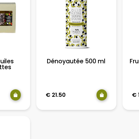
uiles
Dénoyautée 500 ml
Fru
ttes
€
21.50
€