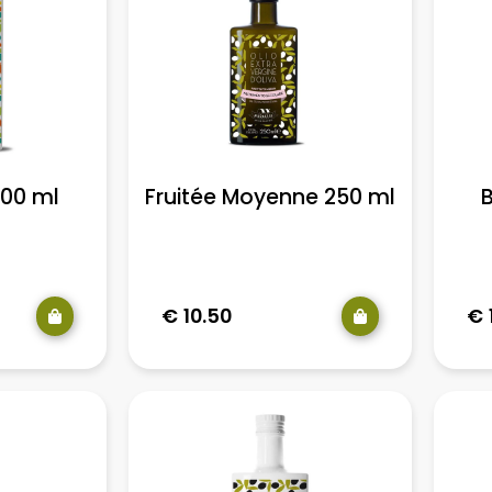
500 ml
Fruitée Moyenne 250 ml
B
€
10.50
€