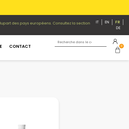
IT
EN
FR
plupart des pays européens. Consultez la section
DE
E
CONTACT
0