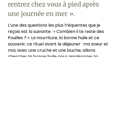
rentrez chez vous à pied après
une journée en mer ».
L’une des questions les plus fréquentes que je
reçois est la suivante : « Combien il te reste des
Pouilles ? ». La nourriture, la bonne huile et ce
souvenir, ce rituel avant le déjeuner : ma soeur et
moi, avec une cruche et une louche, allions
chercher la bonne huile pour assaisonner la
salade, la viande et, parfois, nous en mettions un
peu sur la mozzarella.
Quand nous ouvrions le bidon, il y avait cette
odeur presque épicée de cette huile très verte.
Mon père l’appelait l’or vert.
Aujourd’hui, cette passion pour l’huile m’est
restée. Je consomme beaucoup d’huile car en
plus de ce dont nous avons besoin pour les