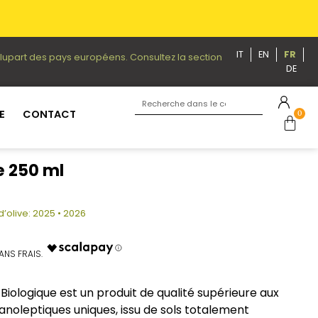
IT
EN
FR
plupart des pays européens. Consultez la section
DE
E
CONTACT
0
e 250 ml
d’olive: 2025 • 2026
 Biologique est un produit de qualité supérieure aux
anoleptiques uniques, issu de sols totalement