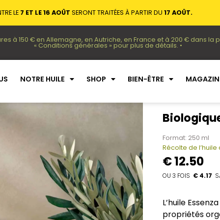
TRE LE
7 ET LE 16 AOÛT
SERONT TRAITÉES À PARTIR DU
17 AOÛT.
res à 150 € en Allemagne, en Autriche, en France et à 200 € dans la 
« Conditions générales » pour plus de détails. •
US
NOTRE HUILE
SHOP
BIEN-ÊTRE
MAGAZIN
Biologiqu
Format: 250 ml
Récolte de l’huile 
€
12.50
€ 4.17
L’huile Essenza
propriétés org