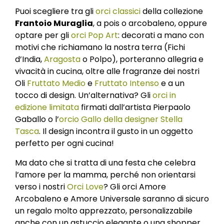
Puoi scegliere tra gli
orci classici
della collezione
Frantoio Muraglia
, a pois o arcobaleno, oppure
optare per gli
orci Pop Art
: decorati a mano con
motivi che richiamano la nostra terra (Fichi
d’India,
Aragosta
o Polpo), porteranno allegria e
vivacità in cucina, oltre alle fragranze dei nostri
Oli
Fruttato Medio
e
Fruttato Intenso
e a un
tocco di design. Un’alternativa? Gli
orci in
edizione limitata
firmati dall’artista Pierpaolo
Gaballo o l’
orcio Gallo della designer Stella
Tasca
. Il design incontra il gusto in un oggetto
perfetto per ogni cucina!
Ma dato che si tratta di una festa che celebra
l’amore per la mamma, perché non orientarsi
verso i nostri
Orci Love
? Gli orci Amore
Arcobaleno e Amore Universale saranno di sicuro
un regalo molto apprezzato, personalizzabile
anche con un astuccio elegante o una shopper.