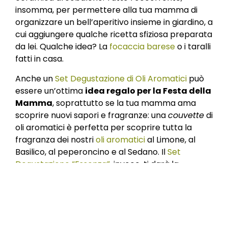
insomma, per permettere alla tua mamma di
organizzare un bell’aperitivo insieme in giardino, a
cui aggiungere qualche ricetta sfiziosa preparata
da lei. Qualche idea? La
focaccia barese
o i taralli
fatti in casa.
Anche un
Set Degustazione di Oli Aromatici
può
essere un’ottima
idea regalo per la Festa della
Mamma
, soprattutto se la tua mamma ama
scoprire nuovi sapori e fragranze: una
couvette
di
oli aromatici è perfetta per scoprire tutta la
fragranza dei nostri
oli aromatici
al Limone, al
Basilico, al peperoncino e al Sedano. Il
Set
Degustazione “Essenza”,
invece, ti darà la
possibilità di scoprire il sapore dei nostri
oli
extravergine classici
, dal
Denocciolato
all’
Olio
Fumo
, dal Fruttato Medio all’Intenso.
Vuoi fare un
regalo per la Festa della Mamma