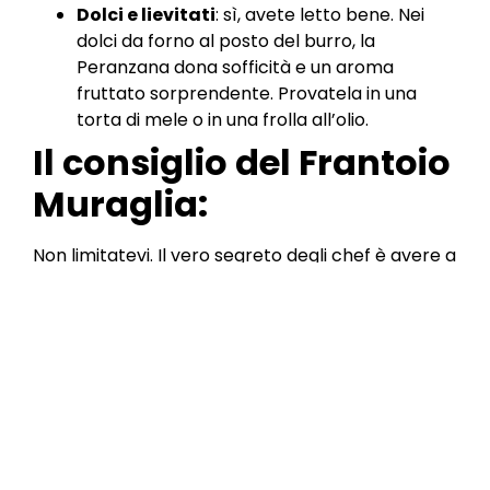
Dolci e lievitati
: sì, avete letto bene. Nei
dolci da forno al posto del burro, la
Peranzana dona sofficità e un aroma
fruttato sorprendente. Provatela in una
torta di mele o in una frolla all’olio.
Il consiglio del Frantoio
Muraglia:
Non limitatevi. Il vero segreto degli chef è avere a
disposizione una “tavolozza” di oli. Provate a
portare in tavola sia l’Intenso che il Medio e
divertitevi a sentire come cambia il sapore di una
semplice fetta di pane. È un esercizio di gusto
che vi sorprenderà.