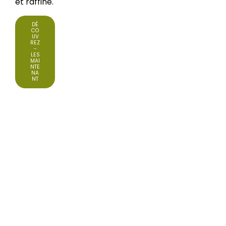
et raffiné.
DÉ
CO
UV
REZ
-
LES
MAI
NTE
NA
NT
Magazine
ALTRE BUONE NUOVE