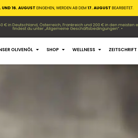
. UND 16. AUGUST
EINGEHEN, WERDEN AB DEM
17. AUGUST
BEARBEITET.
50 € in Deutschland, Österreich, Frankreich und 200 € in den meiste
findest du unter „Allgemeine Geschäftsbedingungen“. •
NSER OLIVENÖL
SHOP
WELLNESS
ZEITSCHRIFT