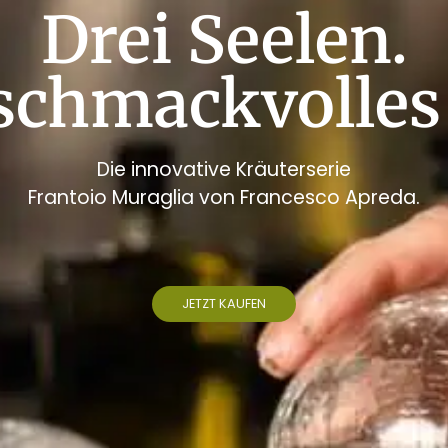
Drei Seelen.
schmackvolles 
Die innovative Kräuterserie
Frantoio Muraglia von Francesco Apreda.
JETZT KAUFEN