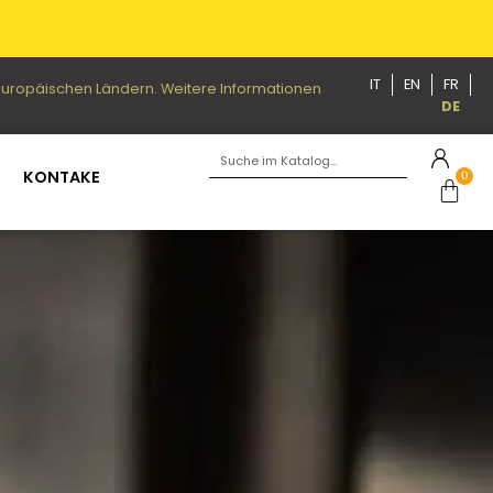
IT
EN
FR
n europäischen Ländern. Weitere Informationen
DE
KONTAKE
0