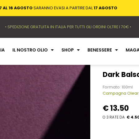
7 AL 16 AGOSTO
SARANNO EVASI A PARTIRE DAL
17 AGOSTO
• SPEDIZIONE GRATUITA IN ITALIA PER TUTTI GLI ORDINI OLTRE I 70€ •
IA
IL NOSTRO OLIO
SHOP
BENESSERE
MAGA
Dark Bals
Formato: 100ml
Campagna Olearia
€
13.50
€ 4.5