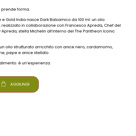
o prende forma.
 e Gold India nasce Dark Balsamico da 100 ml: un olio
, realizzato in collaborazione con Francesco Apreda, Chef del
by Apreda, stella Michelin all’interno del The Pantheon Iconic
un olio strutturato arricchito con anice nero, cardamomo,
ime, pepe e anice stellato.
dimento: è un’esperienza.
AGGIUNGI