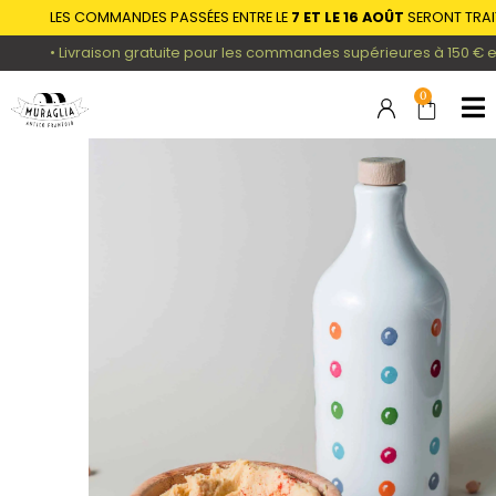
LES COMMANDES PASSÉES ENTRE LE
7 ET LE 16 AOÛT
SERONT TRAITÉE
• Livraison gratuite pour les commandes supérieures à 150 € en A
0