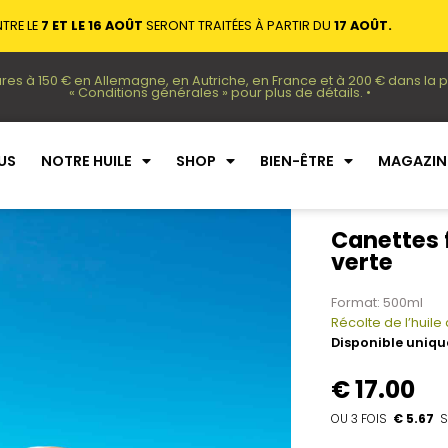
TRE LE
7 ET LE 16 AOÛT
SERONT TRAITÉES À PARTIR DU
17 AOÛT.
res à 150 € en Allemagne, en Autriche, en France et à 200 € dans la 
« Conditions générales » pour plus de détails. •
US
NOTRE HUILE
SHOP
BIEN-ÊTRE
MAGAZIN
Canettes 
verte
Format: 500ml
Récolte de l’huile 
Disponible uniqu
€
17.00
€ 5.67