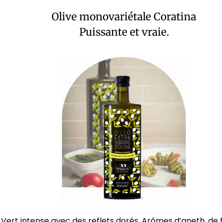
Olive monovariétale Coratina
Puissante et vraie.
Vert intense avec des reflets dorés. Arômes d’aneth, de f