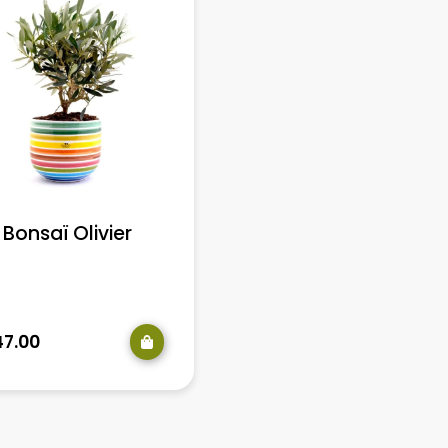
Bonsaï Olivier
Boîte Arc-en-ciel
500ml
47.00
€
17.00