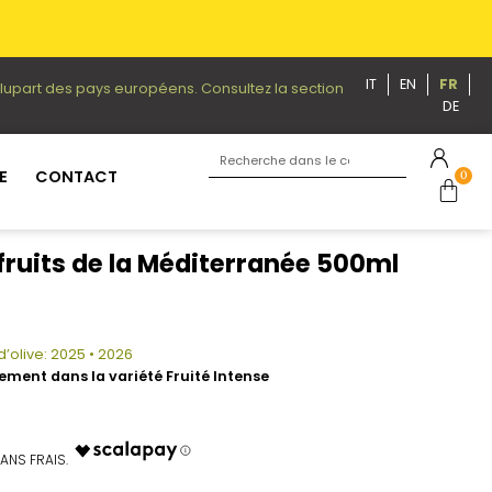
IT
EN
FR
plupart des pays européens. Consultez la section
DE
E
CONTACT
0
fruits de la Méditerranée 500ml
d’olive: 2025 • 2026
ement dans la variété Fruité Intense