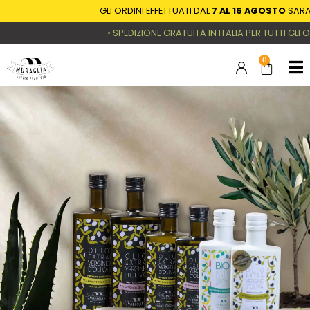
GLI ORDINI EFFETTUATI DAL
7 AL 16 AGOSTO
SARANNO E
• SPEDIZIONE GRATUITA IN ITALIA PER TUTTI GLI ORDINI 
0